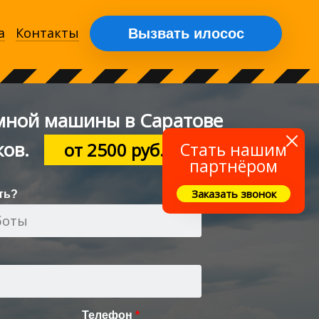
а
Контакты
Вызвать илосос
мной машины в Саратове
ков.
от 2500 руб. за рейс
Стать нашим
партнёром
Заказать звонок
ть?
Телефон
*