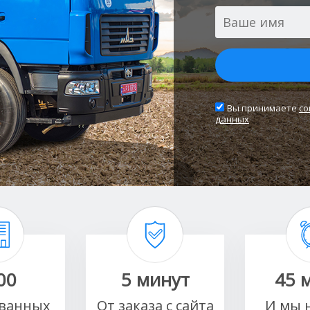
Вы принимаете
со
данных
00
5 минут
45 
ванных
От заказа с сайта
И мы 