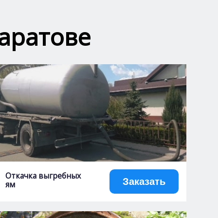
Саратове
Откачка выгребных
Заказать
ям