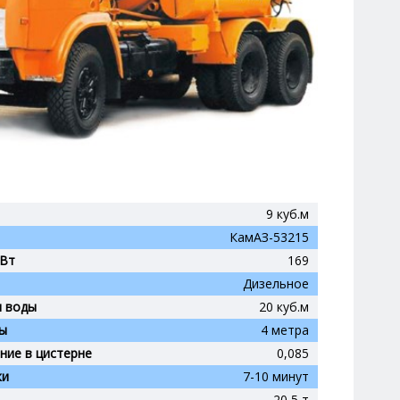
9 куб.м
КамАЗ-53215
кВт
169
Дизельное
я воды
20 куб.м
ы
4 метра
ние в цистерне
0,085
ки
7-10 минут
20,5 т