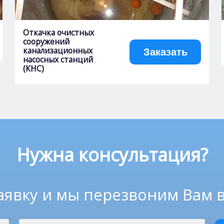
Откачка очистных
сооружений
канализационных
Заказать
насосных станций
(КНС)
Нужна консультация?
аявку и мы перезвоним Вам 