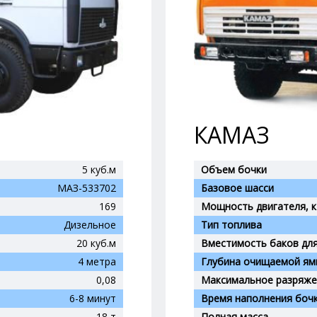
КАМАЗ
5 куб.м
Объем бочки
МАЗ-533702
Базовое шасси
169
Мощность двигателя, 
Дизельное
Тип топлива
20 куб.м
Вместимость баков дл
4 метра
Глубина очищаемой ям
0,08
Максимальное разряже
6-8 минут
Время наполнения боч
18 т
Полная масса