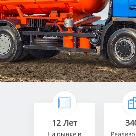
12 Лет
34
На рынке в
Реализо